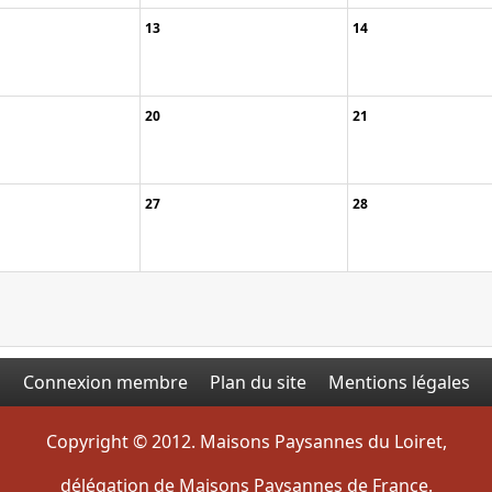
13
14
20
21
27
28
Connexion membre
Plan du site
Mentions légales
Copyright © 2012. Maisons Paysannes du Loiret,
délégation de Maisons Paysannes de France.