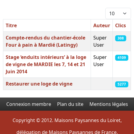
Afficher #
Titre
Auteur
Clics
Compte-rendus du chantier-école
Super
308
Four à pain à Mardié (Latingy)
User
Stage ‘enduits intérieurs’ à la loge
Super
4109
de vigne de MARDIE les 7, 14 et 21
User
Juin 2014
Restaurer une loge de vigne
5277
Articles
Connexion membre
Plan du site
Mentions légales
Copyright © 2012. Maisons Paysannes du Loiret,
délégation de Maisons Paysannes de France.